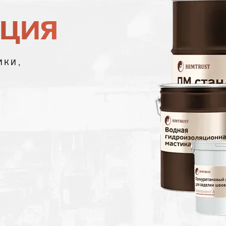
яция
ИКИ,