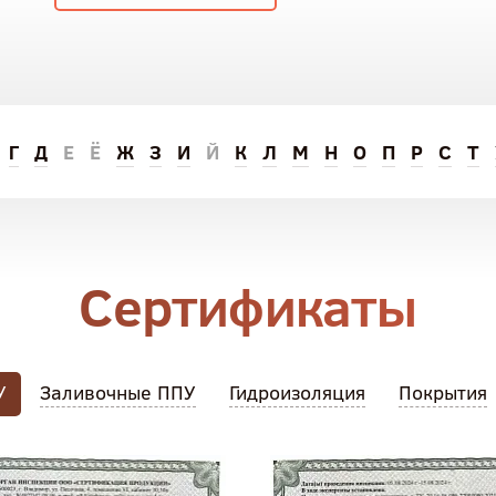
Г
Д
Е
Ё
Ж
З
И
Й
К
Л
М
Н
О
П
Р
С
Т
Сертификаты
У
Заливочные ППУ
Гидроизоляция
Покрытия