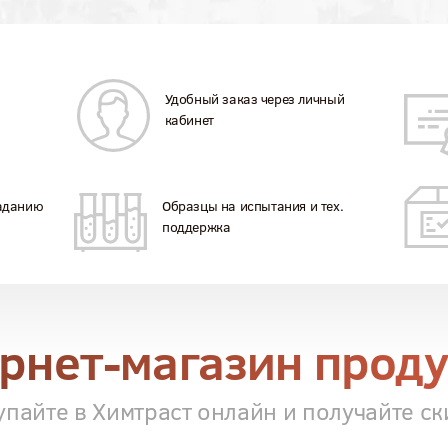
Удобный заказ через личный
кабинет
заданию
Образцы на испытания и тех.
поддержка
рнет-магазин прод
упайте в Химтраст онлайн и получайте ск