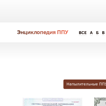
Энциклопедия ППУ
ВСЕ
А
Б
В
Напылительные ПП