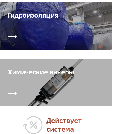
Гидроизоляция
Химические анкеры
Действует
система