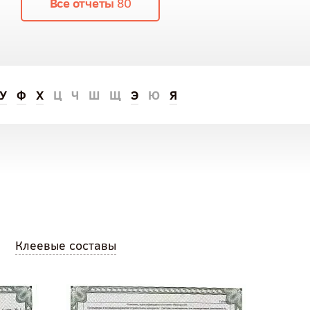
Все отчеты
80
У
Ф
Х
Ц
Ч
Ш
Щ
Э
Ю
Я
Клеевые составы